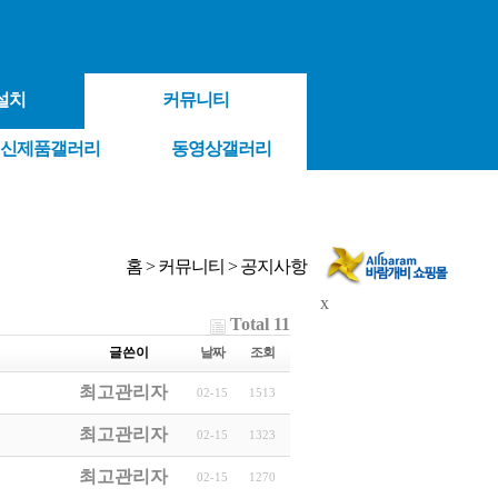
설치
커뮤니티
신제품갤러리
동영상갤러리
홈 > 커뮤니티 > 공지사항
x
Total 11
글쓴이
날짜
조회
최고관리자
02-15
1513
최고관리자
02-15
1323
최고관리자
02-15
1270