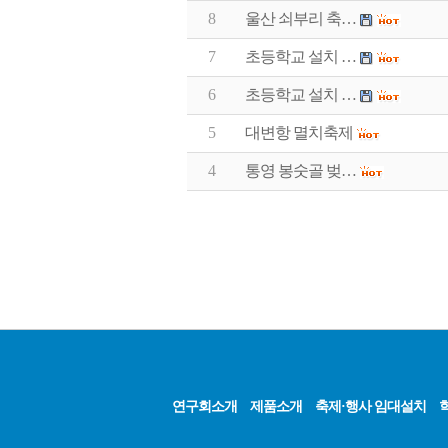
8
울산 쇠부리 축…
7
초등학교 설치 …
6
초등학교 설치 …
5
대변항 멸치축제
4
통영 봉숫골 벚…
연구회소개
제품소개
축제·행사 임대설치