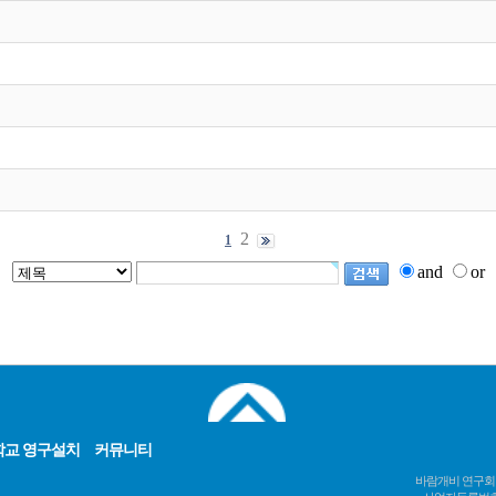
2
1
and
or
학교 영구설치
커뮤니티
바람개비 연구회 /